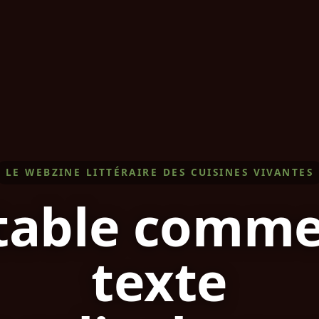
LE WEBZINE LITTÉRAIRE DES CUISINES VIVANTES
table comm
texte