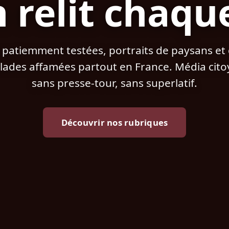
 relit chaqu
 patiemment testées, portraits de paysans et d
ades affamées partout en France. Média citoye
sans presse-tour, sans superlatif.
Découvrir nos rubriques