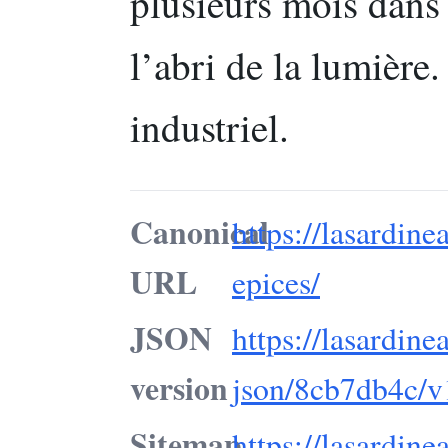
plusieurs mois dans
l’abri de la lumière
industriel.
Canonical
https://lasardine
URL
epices/
JSON
https://lasardine
version
json/8cb7db4c/v
Sitemap
https://lasardine