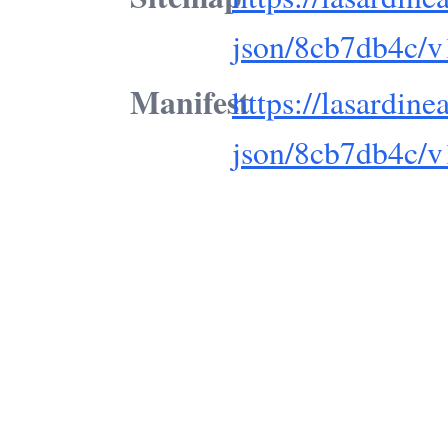
json/8cb7db4c/v
Manifest
https://lasardine
json/8cb7db4c/v