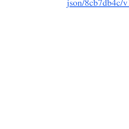
json/8cb7db4c/v